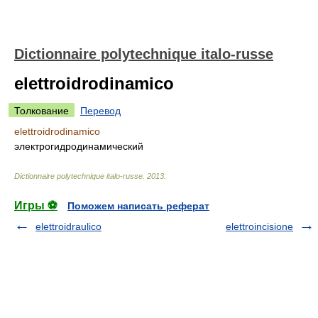
Dictionnaire polytechnique italo-russe
elettroidrodinamico
Толкование
Перевод
elettroidrodinamico
электрогидродинамический
Dictionnaire polytechnique italo-russe
.
2013
.
Игры ⚽
Поможем написать реферат
elettroidraulico
elettroincisione